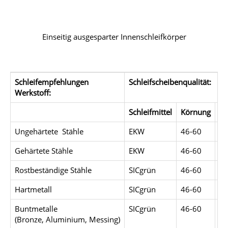
Einseitig ausgesparter Innenschleifkörper
Schleifempfehlungen
Schleifscheibenqualität:
Werkstoff:
Schleifmittel
Körnung
Hä
Ungehärtete Stähle
EKW
46-60
Jo
Gehärtete Stähle
EKW
46-60
H-
Rostbeständige Stähle
SICgrün
46-60
I-J
Hartmetall
SICgrün
46-60
H
Buntmetalle
SICgrün
46-60
H-
(Bronze, Aluminium, Messing)